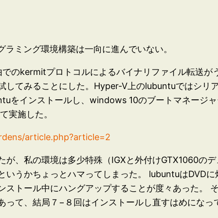
ル・プログラミング環境構築は一向に進んでいない。
経由でのkermitプロトコルによるバイナリファイル転送がう
てみることにした。Hyper-V上のlubuntuではシリ
ntuをインストールし、windows 10のブートマネ
して実施した。
dens/article.php?article=2
が、私の環境は多少特殊（IGXと外付けGTX1060の
いうかちょっとハマってしまった。 lubuntuはDV
ンストール中にハングアップすることが度々あった。 
あって、結局７−８回はインストールし直すはめになっ