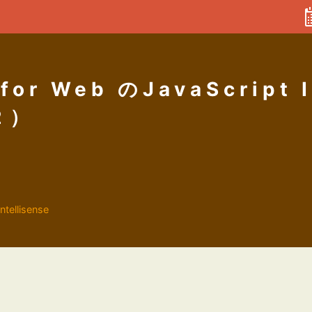
or Web のJavaScript I
２）
intellisense