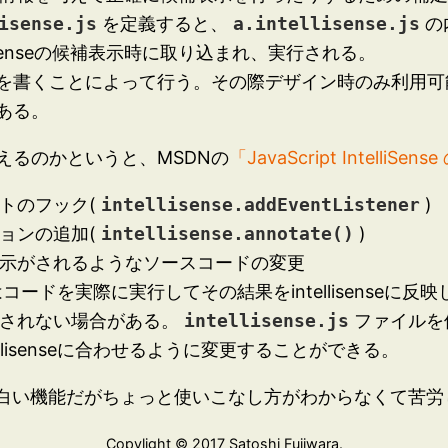
isense.js
を定義すると、
a.intellisense.js
の
isenseの候補表示時に取り込まれ、実行される。
ードを書くことによって行う。その際デザイン時のみ利用可能なi
ある。
えるのかというと、MSDNの
「JavaScript IntelliSen
トのフック(
intellisense.addEventListener
)
ョンの追加(
intellisense.annotate()
)
示がされるようなソースコードの変更
isenseではコードを実際に実行してその結果をintellisen
されない場合がある。
intellisense.js
ファイルを
llisenseに合わせるように変更することができる。
白い機能だがちょっと使いこなし方がわからなくて苦労
Copylight © 2017 Satoshi Fujiwara.