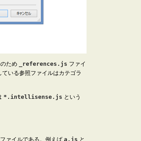
そのため
_references.js
ファイ
している参照ファイルはカテゴラ
。
は
*.intellisense.js
という
補足ファイルである。例えば
a.js
と