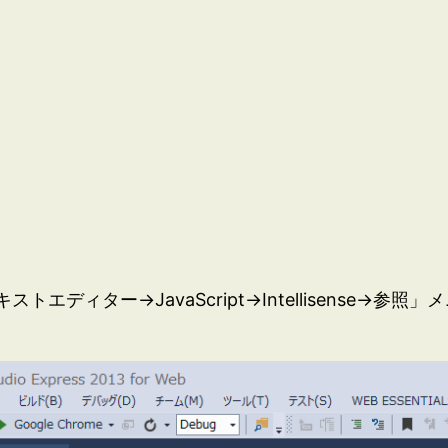
エディター→JavaScript→Intellisense→参