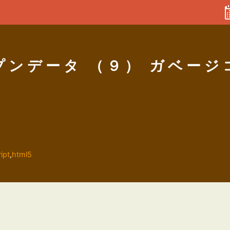
プンデータ （９） ガベージ
ipt
,
html5