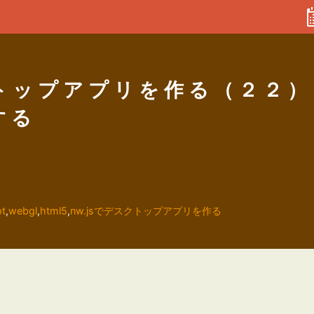
クトップアプリを作る（２２）
する
pt
,
webgl
,
html5
,
nw.jsでデスクトップアプリを作る