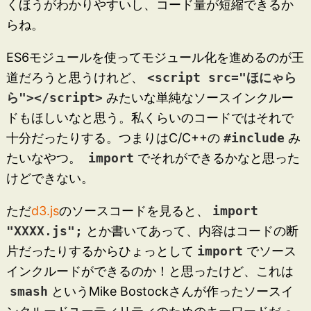
くほうがわかりやすいし、コード量が短縮できるか
らね。
ES6モジュールを使ってモジュール化を進めるのが王
道だろうと思うけれど、
<script src="ほにゃら
ら"></script>
みたいな単純なソースインクルー
ドもほしいなと思う。私くらいのコードではそれで
十分だったりする。つまりはC/C++の
#include
み
たいなやつ。
import
でそれができるかなと思った
けどできない。
ただ
d3.js
のソースコードを見ると、
import
"XXXX.js";
とか書いてあって、内容はコードの断
片だったりするからひょっとして
import
でソース
インクルードができるのか！と思ったけど、これは
smash
というMike Bostockさんが作ったソースイ