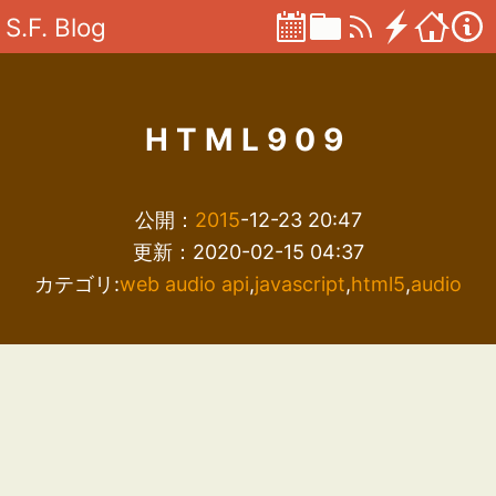
S.F. Blog
HTML909
公開：
2015
-12-23 20:47
更新：2020-02-15 04:37
カテゴリ:
web audio api
,
javascript
,
html5
,
audio