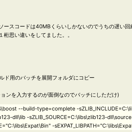
。
ースコードは40MBくらいしかないのでうちの遅い回線(
１桁思い違いをしてました。。
いるビルド用のバッチを展開フォルダにコピー
ションを入力するのが面倒なのでバッチにしただけ)
ibs\boost --build-type=complete -sZLIB_INCLUDE=C:\lib
b123-dll\lib -sZLIB_SOURCE=C:\libs\zlib123-dll\source
="C:\libs\Expat\Bin" -sEXPAT_LIBPATH="C:\libs\Expa