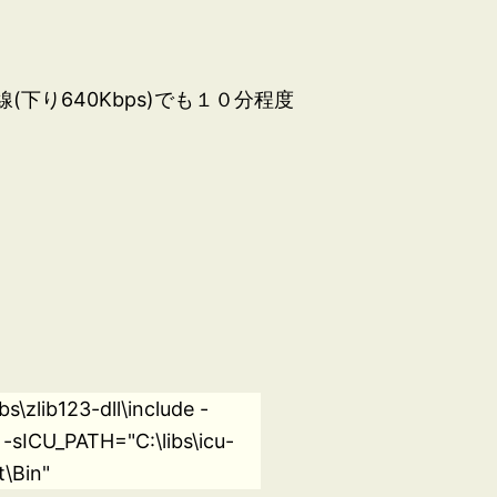
下り640Kbps)でも１０分程度
s\zlib123-dll\include -
 -sICU_PATH="C:\libs\icu-
t\Bin"