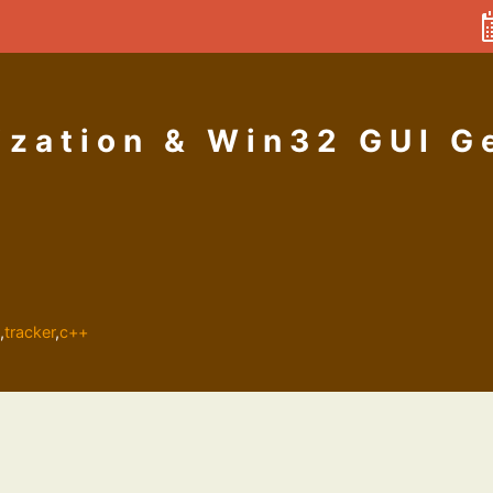
lization & Win32 GUI G
,
tracker
,
c++