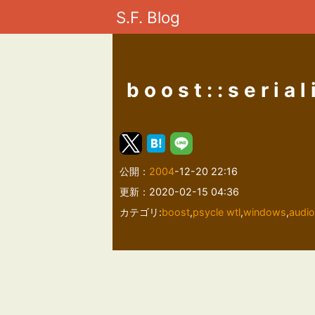
S.F. Blog
boost::seria
公開：
2004
-12-20 22:16
更新：2020-02-15 04:36
カテゴリ:
boost
,
psycle wtl
,
windows
,
audio