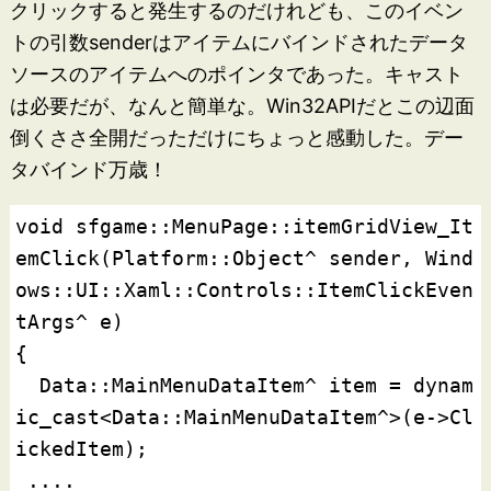
クリックすると発生するのだけれども、このイベン
トの引数senderはアイテムにバインドされたデータ
ソースのアイテムへのポインタであった。キャスト
は必要だが、なんと簡単な。Win32APIだとこの辺面
倒くささ全開だっただけにちょっと感動した。デー
タバインド万歳！
void sfgame::MenuPage::itemGridView_It
emClick(Platform::Object^ sender, Wind
ows::UI::Xaml::Controls::ItemClickEven
tArgs^ e)

{

  Data::MainMenuDataItem^ item = dynam
ic_cast<Data::MainMenuDataItem^>(e->Cl
ickedItem);
