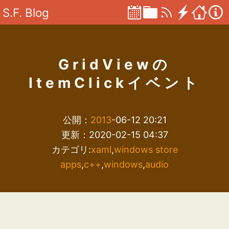
S.F. Blog
GridViewの
ItemClickイベント
公開：
2013
-06-12 20:21
更新：2020-02-15 04:37
カテゴリ:
xaml
,
windows store
apps
,
c++
,
windows
,
audio