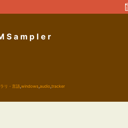
MSampler
ラリ・言語
,
windows
,
audio
,
tracker