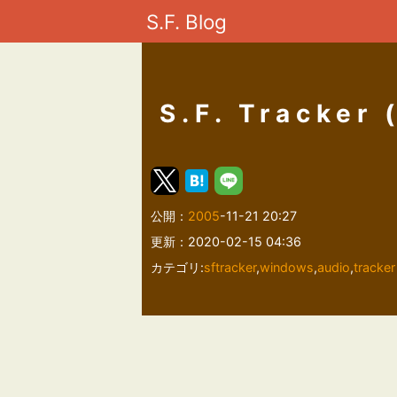
S.F. Blog
S.F. Tracker 
公開：
2005
-11-21 20:27
更新：2020-02-15 04:36
カテゴリ:
sftracker
,
windows
,
audio
,
tracker