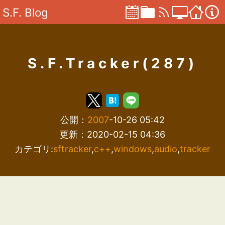
S.F. Blog
S.F.Tracker(287)
公開：
2007
-10-26 05:42
更新：2020-02-15 04:36
カテゴリ:
sftracker
,
c++
,
windows
,
audio
,
tracker