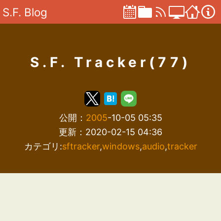
S.F. Blog
S.F. Tracker(77)
公開：
2005
-10-05 05:35
更新：2020-02-15 04:36
カテゴリ:
sftracker
,
windows
,
audio
,
tracker