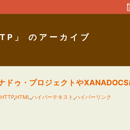
TP」 のアーカイブ
ナドゥ・プロジェクトやXANADOC
:
HTTP
,
HTML
,
ハイパーテキスト
,
ハイパーリンク