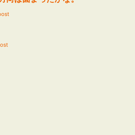
oost
ost