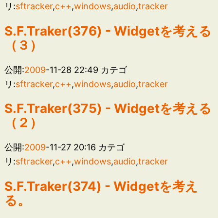
リ:
sftracker
,
c++
,
windows
,
audio
,
tracker
S.F.Traker(376) - Widgetを考える
（３）
公開:
2009
-11-28 22:49
カテゴ
リ:
sftracker
,
c++
,
windows
,
audio
,
tracker
S.F.Traker(375) - Widgetを考える
（２）
公開:
2009
-11-27 20:16
カテゴ
リ:
sftracker
,
c++
,
windows
,
audio
,
tracker
S.F.Traker(374) - Widgetを考え
る。